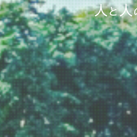
人
人
と